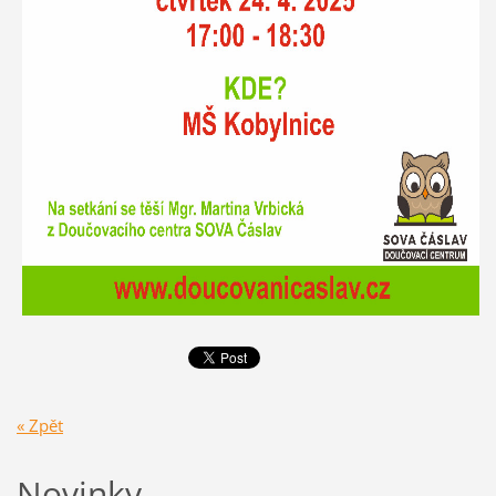
« Zpět
Novinky