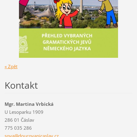
« Zpět
Kontakt
Mgr. Martina Vrbická
U Lesoparku 1909
286 01 Čáslav
775 035 286
sova@dou
covanica
slav.cz