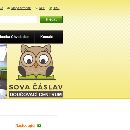
nka
Mapa stránek
RSS
Tisk
bočka Chvaletice
Kontakt
Následující