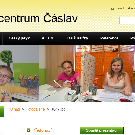
Úvodní strá
centrum Čáslav
Český jazyk
AJ a NJ
Další služby
Reference
Po
O nás
>
Fotogalerie
>
a047.jpg
Předchozí
Spustit prezentaci