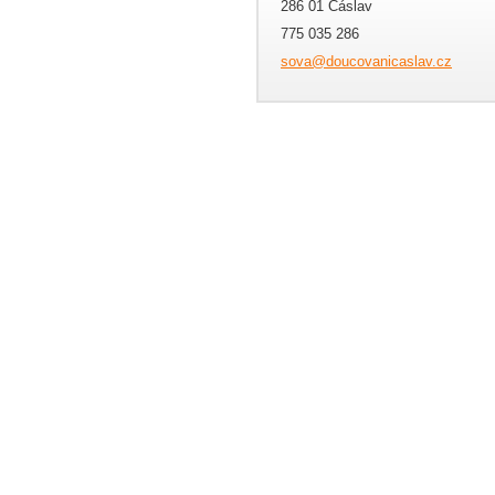
286 01 Čáslav
775 035 286
sova@dou
covanica
slav.cz